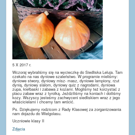
5 X 2017 r.
Wczoraj wybraliśmy się na wycieczkę do Siedliska Leluja. Tam
czekało na nas dyniowe szaleństwo. W programie mieliśmy:
dyniowe stwory, dyniowy misz- masz, dyniowe lampiony, rzut
dynią, dyniowy slalom, dyniowy quiz z nagrodami, dyniowa
zupa, kiełbaski i zabawa z kozami. Mogliśmy też korzystać z
placu zabaw wraz z tyrolką. Jeździliśmy na koniach i doiliśmy
kozy. Wszyscy jesteśmy zachwyceni siedliskiem wraz z jego
właścicielami i chcemy tam wrócić.
Ps. Dziękujemy rodzicom z Rady Klasowej za zorganizowania
nam dojazdu do Wielgolasu.
Uczniowie klasy II
Zdjęcia