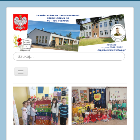
Szukaj...
Przełącz
nawigację
Aktualności
O szkole
Galeria
Osiągnięcia
Pracownicy