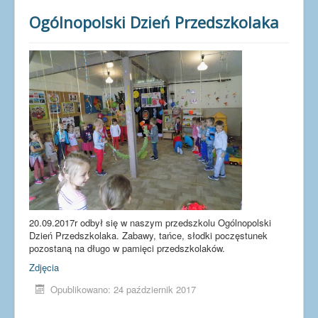
Dla uczniów
Ogólnopolski Dzień Przedszkolaka
Dla nauczycieli
Dla rodziców
Dokumenty
Projekty UE
20.09.2017r odbył się w naszym przedszkolu Ogólnopolski
Dzień Przedszkolaka. Zabawy, tańce, słodki poczęstunek
pozostaną na długo w pamięci przedszkolaków.
Zdjęcia
Opublikowano: 24 październik 2017