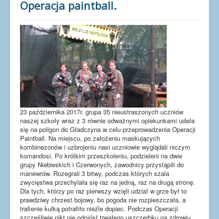
Operacja paintball.
23 października 2017r. grupa 35 nieustraszonych uczniów
naszej szkoły wraz z 3 równie odważnymi opiekunkami udała
się na poligon do Gładczyna w celu przeprowadzenia Operacji
Paintball. Na miejscu, po założeniu maskujących
kombinezonów i uzbrojeniu nasi uczniowie wyglądali niczym
komandosi. Po krótkim przeszkoleniu, podzieleni na dwie
grupy Niebieskich i Czerwonych, zawodnicy przystąpili do
manewrów. Rozegrali 3 bitwy, podczas których szala
zwycięstwa przechylała się raz na jedną, raz na drugą stronę.
Dla tych, którzy po raz pierwszy wzięli udział w grze był to
prawdziwy chrzest bojowy, bo pogoda nie rozpieszczała, a
trafienie kulką potrafiło nieźle dopiec. Podczas Operacji
szczęśliwie nikt nie odniósł trwałego uszczerbku na zdrowiu,