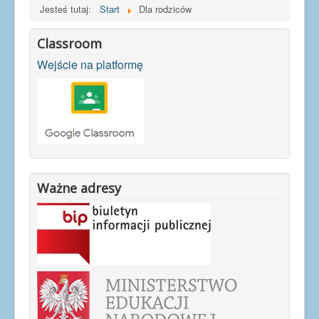
Dla uczniów
Jesteś tutaj:
Start
Dla rodziców
Dla nauczycieli
Classroom
Dla rodziców
Wejście na platformę
Dokumenty
Projekty UE
Ważne adresy