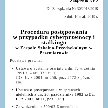
Dla uczniów
Załącznik Nr 2
Dla nauczycieli
Do Zarządzenia Nr 30/2018/2019
Dla rodziców
z dnia 16 maja 2019 r.
Dokumenty
Procedura postępowania
Projekty UE
w przypadku cyberprzemocy i
stalkingu
w Zespole Szkolno-Przedszkolnym w
Przemiarowie
Podstawa prawna:
Ustawa o systemie oświaty z dn. 7. września
1991 r. – art. 33 ust. 1,
(Dz. U. z 2004, nr 256, poz. 2572 z późn.
zm.)
Ustawa o postępowaniu w sprawach
nieletnich z dn. 26. października 1982 r.(Dz.
U. z 2002, nr 11, poz. 109).
Zarządzenie nr 590/03 Komendanta