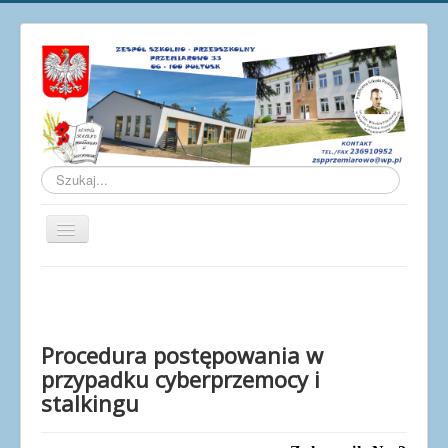
Szukaj...
Przełącz
nawigację
Aktualności
O szkole
Galeria
Procedura postępowania w
przypadku cyberprzemocy i
Osiągnięcia
stalkingu
Pracownicy