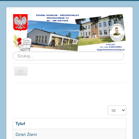
Szukaj...
Przełącz
nawigację
Aktualności
O szkole
Galeria
Pokaż #
Osiągnięcia
Tytuł
Pracownicy
Dzień Ziemi