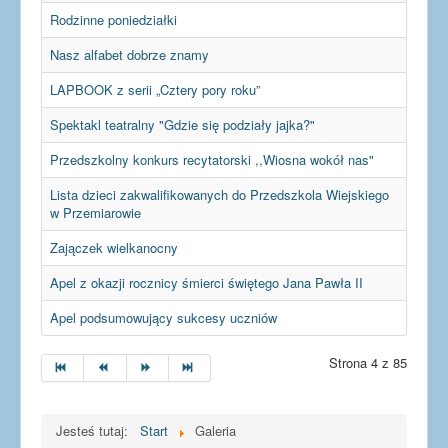
Dla uczniów
Rodzinne poniedziałki
Dla nauczycieli
Nasz alfabet dobrze znamy
Dla rodziców
LAPBOOK z serii „Cztery pory roku”
Dokumenty
Spektakl teatralny "Gdzie się podziały jajka?"
Projekty UE
Przedszkolny konkurs recytatorski ,,Wiosna wokół nas"
Lista dzieci zakwalifikowanych do Przedszkola Wiejskiego
w Przemiarowie
Zajączek wielkanocny
Apel z okazji rocznicy śmierci świętego Jana Pawła II
Apel podsumowujący sukcesy uczniów
Strona 4 z 85
Jesteś tutaj:
Start
Galeria