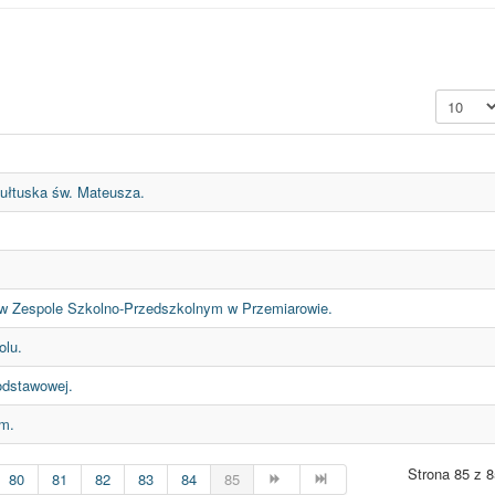
Pokaż #
Pułtuska św. Mateusza.
w Zespole Szkolno-Przedszkolnym w Przemiarowie.
olu.
odstawowej.
um.
Strona 85 z 8
80
81
82
83
84
85