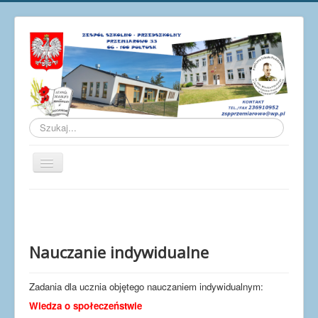
Szukaj...
Przełącz
nawigację
Aktualności
O szkole
Galeria
Nauczanie indywidualne
Osiągnięcia
Zadania dla ucznia objętego nauczaniem indywidualnym:
Pracownicy
Wiedza o społeczeństwie