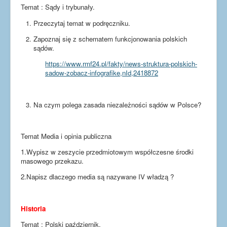
Dla uczniów
Temat : Sądy i trybunały.
Dla nauczycieli
Przeczytaj temat w podręczniku.
Dla rodziców
Zapoznaj się z schematem funkcjonowania polskich
sądów.
Dokumenty
https://www.rmf24.pl/fakty/news-struktura-polskich-
Projekty UE
sadow-zobacz-infografike,nId,2418872
Na czym polega zasada niezależności sądów w Polsce?
Temat Media i opinia publiczna
1.Wypisz w zeszycie przedmiotowym współczesne środki
masowego przekazu.
2.Napisz dlaczego media są nazywane IV władzą ?
Historia
Temat : Polski październik.