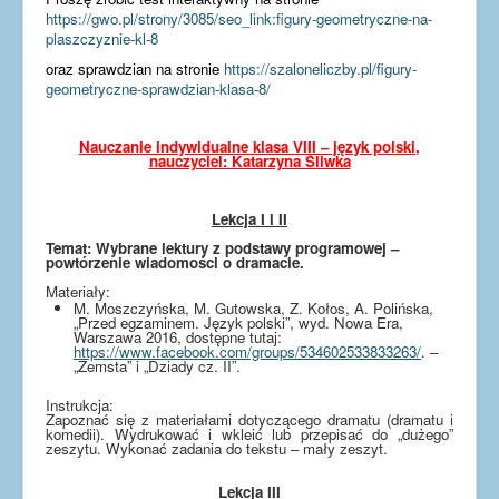
https://gwo.pl/strony/3085/seo_link:figury-geometryczne-na-
plaszczyznie-kl-8
oraz sprawdzian na stronie
https://szaloneliczby.pl/figury-
geometryczne-sprawdzian-klasa-8/
Nauczanie indywidualne klasa VIII – język polski,
nauczyciel: Katarzyna Śliwka
Lekcja I i II
Temat: Wybrane lektury z podstawy programowej –
powtórzenie wiadomości o dramacie.
Materiały:
M. Moszczyńska, M. Gutowska, Z. Kołos, A. Polińska,
„Przed egzaminem. Język polski”, wyd. Nowa Era,
Warszawa 2016, dostępne tutaj:
https://www.facebook.com/groups/534602533833263/
. –
„Zemsta” i „Dziady cz. II”.
Instrukcja:
Zapoznać się z materiałami dotyczącego dramatu (dramatu i
komedii). Wydrukować i wkleić lub przepisać do „dużego”
zeszytu. Wykonać zadania do tekstu – mały zeszyt.
Lekcja III