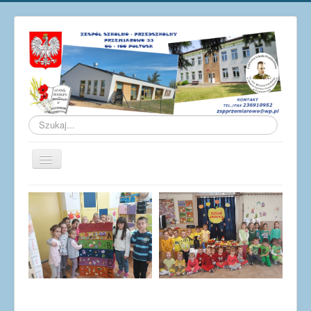
Szukaj...
Przełącz
nawigację
Aktualności
O szkole
Galeria
Osiągnięcia
Pracownicy