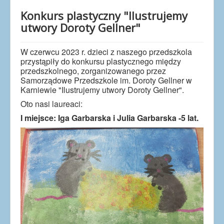
Dla uczniów
Konkurs plastyczny "Ilustrujemy
Dla nauczycieli
utwory Doroty Gellner"
Dla rodziców
W czerwcu 2023 r. dzieci z naszego przedszkola
Dokumenty
przystąpiły do konkursu plastycznego między
Projekty UE
przedszkolnego, zorganizowanego przez
Samorządowe Przedszkole im. Doroty Gellner w
Karniewie "Ilustrujemy utwory Doroty Gellner".
Oto nasi laureaci:
I miejsce: Iga Garbarska i Julia Garbarska -5 lat.