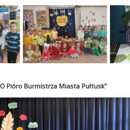
“O Pióro Burmistrza Miasta Pułtusk”