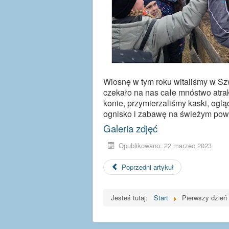
Wiosnę w tym roku witaliśmy w S
czekało na nas całe mnóstwo atrakc
konie, przymierzaliśmy kaski, ogląd
ognisko i zabawę na świeżym powi
Galeria zdjęć
Opublikowano: 22 marzec 2023
Poprzedni artykuł
Jesteś tutaj:
Start
Pierwszy dzień