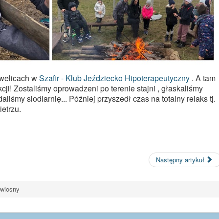
zwelicach w
Szafir - Klub Jeździecko Hipoterapeutyczny
. A tam
ji! Zostaliśmy oprowadzeni po terenie stajni , głaskaliśmy
aliśmy siodlarnię... Później przyszedł czas na totalny relaks tj.
etrzu.
Następny artykuł
 wiosny