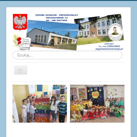
Szukaj...
Przełącz
nawigację
Aktualności
O szkole
Galeria
Osiągnięcia
Pracownicy