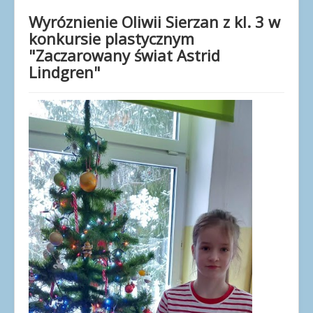
Dla uczniów
Wyróznienie Oliwii Sierzan z kl. 3 w
Dla nauczycieli
konkursie plastycznym
Dla rodziców
"Zaczarowany świat Astrid
Lindgren"
Dokumenty
Projekty UE