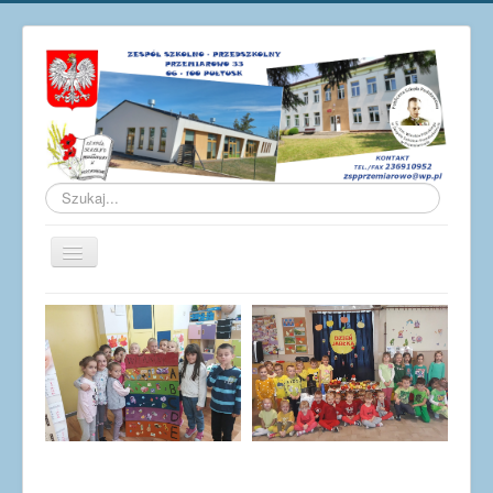
Szukaj...
Przełącz
nawigację
Aktualności
O szkole
Galeria
Osiągnięcia
Pracownicy